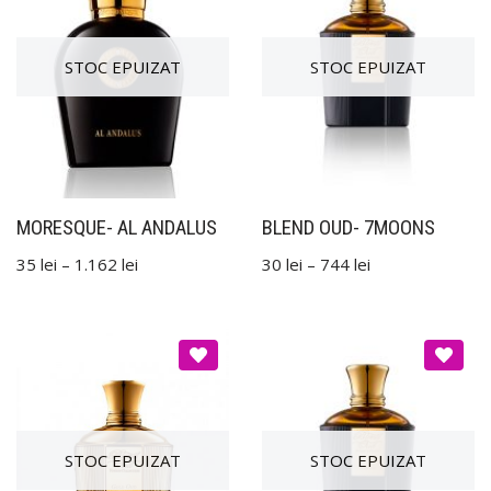
MORESQUE- AL ANDALUS
BLEND OUD- 7MOONS
35
lei
–
1.162
lei
30
lei
–
744
lei