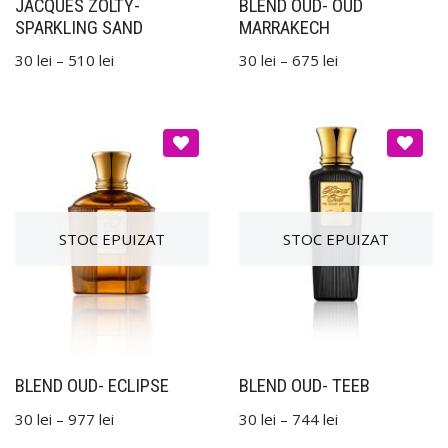
JACQUES ZOLTY-
BLEND OUD- OUD
SPARKLING SAND
MARRAKECH
30
lei
–
510
lei
30
lei
–
675
lei
BLEND OUD- ECLIPSE
BLEND OUD- TEEB
30
lei
–
977
lei
30
lei
–
744
lei