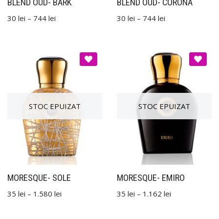
BLEND OUD- BARK
BLEND OUD- CORONA
30
lei
–
744
lei
30
lei
–
744
lei
MORESQUE- SOLE
MORESQUE- EMIRO
35
lei
–
1.580
lei
35
lei
–
1.162
lei