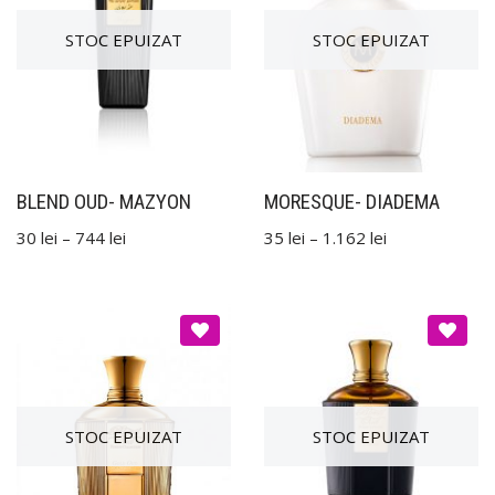
BLEND OUD- MAZYON
MORESQUE- DIADEMA
30
lei
–
744
lei
35
lei
–
1.162
lei