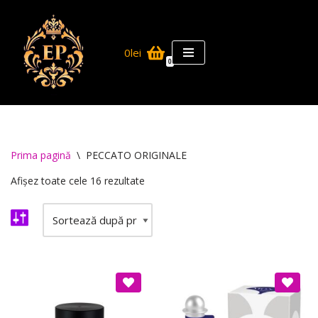
Skip
0lei
to
0
content
Prima pagină
\
PECCATO ORIGINALE
Afișez toate cele 16 rezultate