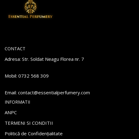
CONTACT
Adresa: Str. Soldat Neagu Florea nr. 7
Mobil: 0732 568 309
Email:
atnoc
se@tc
itnes
repla
remuf
moc.y
INFORMATII
ANPC
TERMENI SI CONDITII
Politică de Confidențialitate