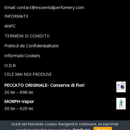
Email:
atnoc
se@tc
itnes
repla
remuf
moc.y
INFORMATII
ANPC
TERMENI SI CONDITII
Politică de Confidențialitate
Informatii Cookies
O.D.R
CELE MAI NOI PRODUSE
PECCATO ORIGINALE- Conserva di Fiori
30
lei
–
698
lei
MORPH-Vapor
30
lei
–
620
lei
Acest site foloseste
cookies
. Navigand in continuare, va exprimati
© 2022 Essential Perfumery. Toate drepturile rezervate