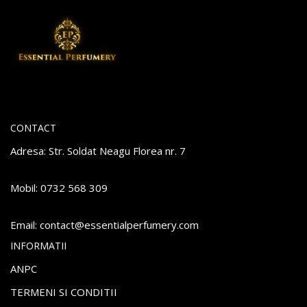
CONTACT
Adresa: Str. Soldat Neagu Florea nr. 7
Mobil: 0732 568 309
Email:
atnoc
se@tc
itnes
repla
remuf
moc.y
INFORMATII
ANPC
TERMENI SI CONDITII